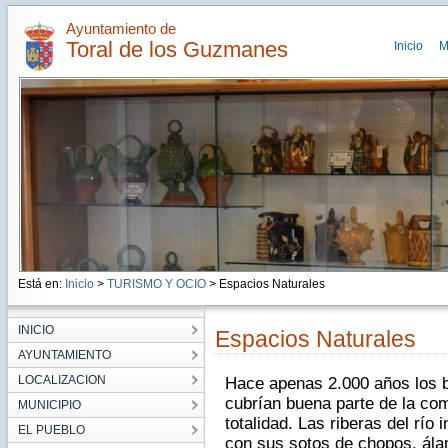
Ayuntamiento de
Toral de los Guzmanes
Inicio
M
Está en:
Inicio
>
TURISMO Y OCIO
> Espacios Naturales
INICIO
Espacios Naturales
AYUNTAMIENTO
LOCALIZACION
Hace apenas 2.000 años los b
cubrían buena parte de la co
MUNICIPIO
totalidad. Las riberas del río
EL PUEBLO
con sus sotos de chopos, ála