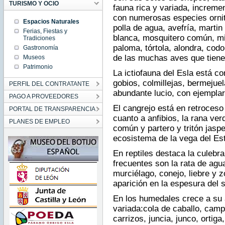
TURISMO Y OCIO
fauna rica y variada, increme
con numerosas especies ornito
Espacios Naturales
polla de agua, avefría, marti
Ferias, Fiestas y
blanca, mosquitero común, mir
Tradiciones
paloma, tórtola, alondra, codo
Gastronomía
de las muchas aves que tiene
Museos
Patrimonio
La ictiofauna del Esla está c
gobios, colmillejas, bermejue
PERFIL DEL CONTRATANTE
abundante lucio, con ejempla
PAGO A PROVEEDORES
El cangrejo está en retroces
PORTAL DE TRANSPARENCIA
cuanto a anfibios, la rana ve
PLANES DE EMPLEO
común y partero y tritón jasp
ecosistema de la vega del Es
En reptiles destaca la culebr
frecuentes son la rata de agua
murciélago, conejo, liebre y 
aparición en la espesura del so
En los humedales crece a su an
variada:cola de caballo, camp
carrizos, juncia, junco, ortig