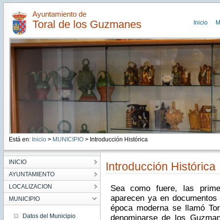
Ayuntamiento de
Toral de los Guzmanes
Inicio
M
Está en:
Inicio
>
MUNICIPIO
> Introducción Histórica
INICIO
Introducción Histórica
AYUNTAMIENTO
LOCALIZACION
Sea como fuere, las primer
aparecen ya en documentos d
MUNICIPIO
época moderna se llamó Tor
Datos del Municipio
denominarse de los Guzman