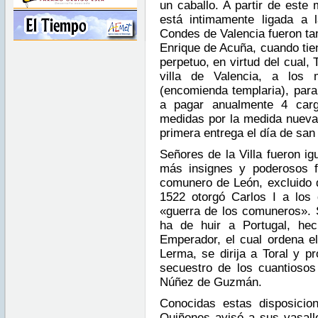
un caballo. A partir de este 
está intimamente ligada a
Condes de Valencia fueron tam
Enrique de Acuña, cuando tien
perpetuo, en virtud del cual, 
villa de Valencia, a los 
(encomienda templaria), para
a pagar anualmente 4 car
medidas por la medida nueva
primera entrega el día de san
Señores de la Villa fueron i
más insignes y poderosos
comunero de León, excluido 
1522 otorgó Carlos I a los
«guerra de los comuneros». 
ha de huir a Portugal, he
Emperador, el cual ordena e
Lerma, se dirija a Toral y p
secuestro de los cuantiosos
Núñez de Guzmán.
Conocidas estas disposici
Quiñones avisó a sus vasallo