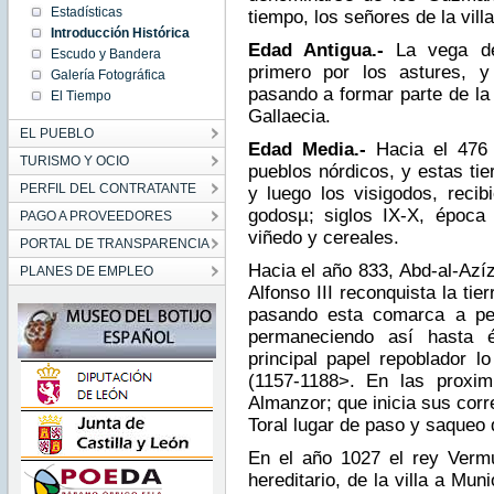
Estadísticas
tiempo, los señores de la villa
Introducción Histórica
Edad Antigua.-
La vega de
Escudo y Bandera
primero por los astures, y
Galería Fotográfica
pasando a formar parte de la 
El Tiempo
Gallaecia.
EL PUEBLO
Edad Media.-
Hacia el 476 
TURISMO Y OCIO
pueblos nórdicos, y estas ti
PERFIL DEL CONTRATANTE
y luego los visigodos, reci
godosµ; siglos IX-X, época 
PAGO A PROVEEDORES
viñedo y cereales.
PORTAL DE TRANSPARENCIA
Hacia el año 833, Abd-al-Azíz
PLANES DE EMPLEO
Alfonso III reconquista la ti
pasando esta comarca a per
permaneciendo así hasta é
principal papel repoblador l
(1157-1188>. En las proxim
Almanzor; que inicia sus corr
Toral lugar de paso y saqueo 
En el año 1027 el rey Verm
hereditario, de la villa a Mu