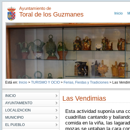
Ayuntamiento de
Toral de los Guzmanes
Inicio
M
Está en:
Inicio
>
TURISMO Y OCIO
>
Ferias, Fiestas y Tradiciones
> Las Vendim
INICIO
Las Vendimias
AYUNTAMIENTO
LOCALIZACION
Esta actividad suponía una co
cuadrillas cantando y bailando
MUNICIPIO
comida en la viña, las lagara
EL PUEBLO
mozas se untaban la cara con